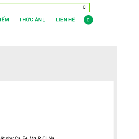
LIẾM
THỨC ĂN
LIÊN HỆ
ất như Ca, Fe, Mg, P, Cl, Na,…