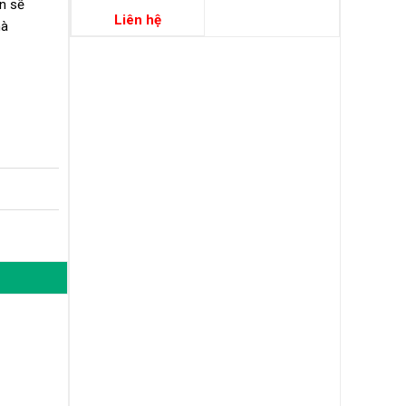
n sẽ
Liên hệ
hà