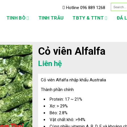
Search
Hotline 096 889 1268
for:
TINH BÒ
TINH TRÂU
TBTY & TTNT
ĐÁ 
Cỏ viên Alfalfa
Liên hệ
Cỏ viên Alfalfa nhập khẩu Australia
Thành phần chính
Protein: 17 ~ 21%
Xơ: > 29%
Béo: 2.8%
Vật chất khô: >94%
Cùng nhiều vitamin A, B, D, E và khoáng ch