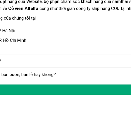
c đặt hàng qua Website, bộ phận chăm sóc khách hàng của namthai.v
in về
Cỏ viên Alfalfa
cũng như thời gian công ty ship hàng COD tại n
g của chúng tôi tại
. Hà Nội
. Hồ Chí Minh
?
 bán buôn, bán lẻ hay không?