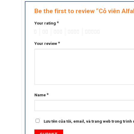
Be the first to review “Cỏ viên Alfa
*
Your rating
1
2
3
4
5
*
Your review
*
Name
Lưu tên của tôi, email, và trang web trong trình d