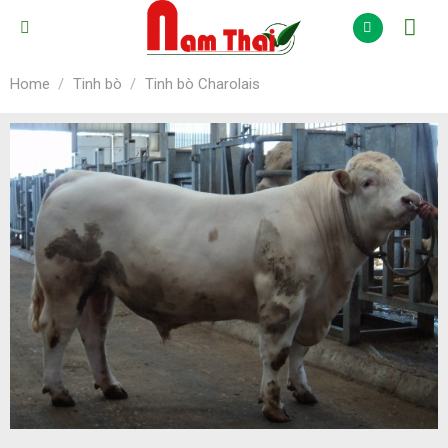
Skip
to
content
Home
/
Tinh bò
/
Tinh bò Charolais