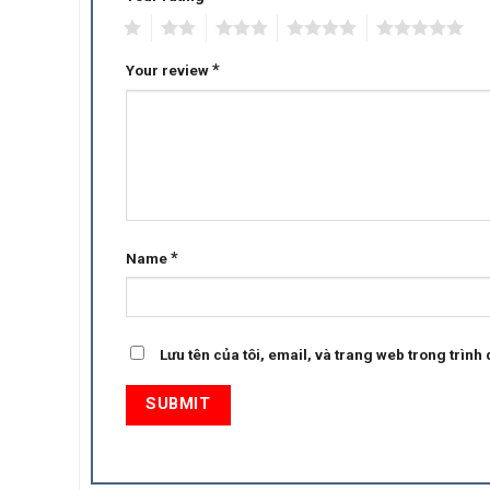
1
2
3
4
5
*
Your review
*
Name
Lưu tên của tôi, email, và trang web trong trình d