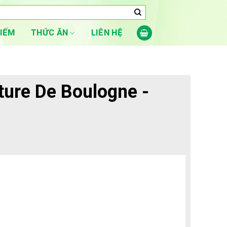
LIẾM
THỨC ĂN
LIÊN HỆ
ture De Boulogne -