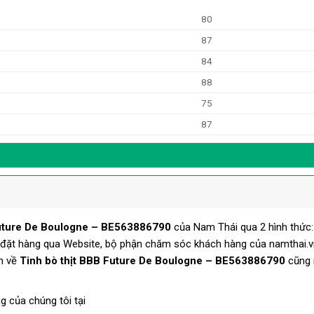
80
87
84
88
75
87
Future De Boulogne – BE563886790
của Nam Thái qua 2 hình thức:
c đặt hàng qua Website, bộ phận chăm sóc khách hàng của namthai.v
in về
Tinh bò thịt BBB Future De Boulogne – BE563886790
cũng 
g của chúng tôi tại