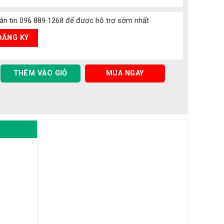
nhắn tin 096 889 1268 để được hỗ trợ sớm nhất
THÊM VÀO GIỎ
MUA NGAY
e Boulogne - BE563886790 quantity