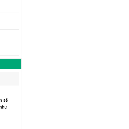
n sẽ
như