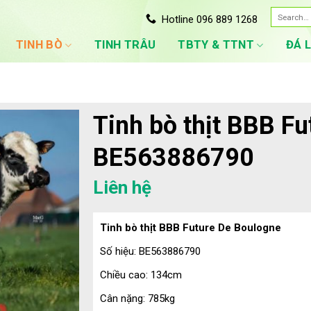
Search
Hotline 096 889 1268
for:
TINH BÒ
TINH TRÂU
TBTY & TTNT
ĐÁ 
Tinh bò thịt BBB Fu
BE563886790
Liên hệ
Tinh bò thịt BBB Future De Boulogne
Số hiệu: BE563886790
Chiều cao: 134cm
Cân nặng: 785kg