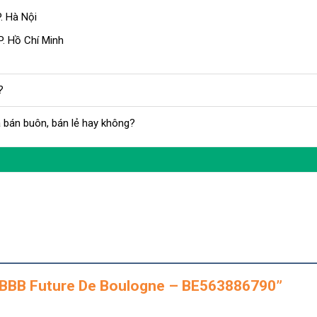
. Hà Nội
. Hồ Chí Minh
?
 bán buôn, bán lẻ hay không?
hịt BBB Future De Boulogne – BE563886790”