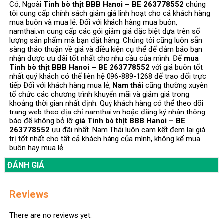
Có, Ngoài
Tinh bò thịt BBB Hanoi – BE 263778552
chúng
tôi cung cấp chính sách giảm giá linh hoạt cho cả khách hàng
mua buôn và mua lẻ. Đối với khách hàng mua buôn,
namthai.vn cung cấp các gói giảm giá đặc biệt dựa trên số
lượng sản phẩm mà bạn đặt hàng. Chúng tôi cũng luôn sẵn
sàng thảo thuận về giá và điều kiện cụ thể để đảm bảo bạn
nhận được ưu đãi tốt nhất cho nhu cầu của mình. Để
mua
Tinh bò thịt BBB Hanoi – BE 263778552
với giá buôn tốt
nhất quý khách có thể liên hệ 096-889-1268 để trao đổi trực
tiếp Đối với khách hàng mua lẻ,
Nam thái
cũng thường xuyên
tổ chức các chương trình khuyến mãi và giảm giá trong
khoảng thời gian nhất định. Quý khách hàng có thể theo dõi
trang web theo địa chỉ namthai.vn hoặc đăng ký nhận thông
báo để không bỏ lỡ
giá
Tinh bò thịt BBB Hanoi – BE
263778552
ưu đãi nhất. Nam Thái luôn cam kết đem lại giá
trị tốt nhất cho tất cả khách hàng của mình, không kể mua
buôn hay mua lẻ
ĐÁNH GIÁ
Reviews
There are no reviews yet.