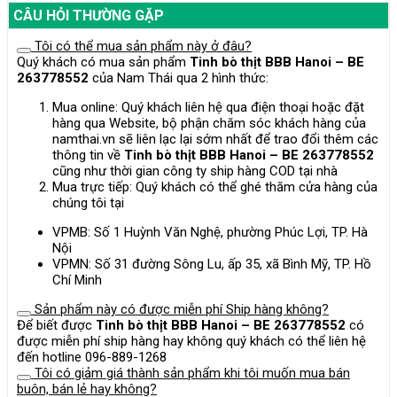
CÂU HỎI THƯỜNG GẶP
BE
Tôi có thể mua sản phẩm này ở đâu?
263778552
Quý khách có mua sản phẩm
Tinh bò thịt BBB Hanoi – BE
263778552
của Nam Thái qua 2 hình thức:
quantity
Mua online: Quý khách liên hệ qua điện thoại hoặc đặt
hàng qua Website, bộ phận chăm sóc khách hàng của
namthai.vn sẽ liên lạc lại sớm nhất để trao đổi thêm các
thông tin về
Tinh bò thịt BBB Hanoi – BE 263778552
cũng như thời gian công ty ship hàng COD tại nhà
Mua trực tiếp: Quý khách có thể ghé thăm cửa hàng của
chúng tôi tại
VPMB: Số 1 Huỳnh Văn Nghệ, phường Phúc Lợi, TP. Hà
Nội
VPMN: Số 31 đường Sông Lu, ấp 35, xã Bình Mỹ, TP. Hồ
Chí Minh
Sản phẩm này có được miễn phí Ship hàng không?
Để biết được
Tinh bò thịt BBB Hanoi – BE 263778552
có
được miễn phí ship hàng hay không quý khách có thể liên hệ
đến hotline 096-889-1268
Tôi có giảm giá thành sản phẩm khi tôi muốn mua bán
buôn, bán lẻ hay không?