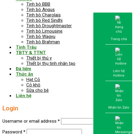
Tinh bò BBB
Tinh bò Angus
Tinh bò Charolais
Tinh bò Red Sindhi
Tinh bò Droughtmaster
Tinh bò Limousine
Tinh bò Wagyu
Trang chủ
Tinh bò Brahman
Tinh Trâu
TBTY & TTNT
Thiết bị thú y
Thiết bị thụ tinh nhân tạo
Đá liếm
Liên hệ
Thức ăn
Hotline
Hạt Cỏ
Cỏ khô
Sữa cho bê
Liên hệ
Login
Nhắn tin Zalo
Username or email address
*
Password
*