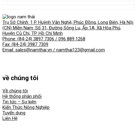
Trụ Sở Chính: 1 P. Huỳnh Văn Nghệ, Phúc Đồng, Long Biên, Hà Nội
(CN) Miền Nam: Số 31, Đường Sông Lu, Ấp 1A, Xã Hòa Phú,
Huyện Củ Chi, TP. Hồ Chí Minh
Phone: (84-24) 3897 7306 / 096 889 1268
Fax: (84-24) 3987 7309
Email: sales@namthai.vn / namthai123@gmail.com
về chúng tôi
Về chúng tôi
Hệ thống phân phối
Tin tức – Sự kiện
Kiến Thức Nông Nghiệp
Tuyển dụng
Liên Hệ