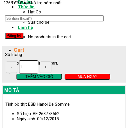
Đá liếm
1268 để được hỗ trợ sớm nhất
Thức ăn
Hạt Cỏ
Cỏ khô
Sữa cho bê
Liên hệ
No products in the cart.
Cart
Số lượng:
No products in the cart.
Tinh
bò
THÊM VÀO GIỎ
MUA NGAY
thịt
MÔ TẢ
BBB
Tinh bò thịt BBB Hanoi De Somme
Hanoi
Số hiệu: BE 263778552
Ngày sinh: 09/12/2018
-