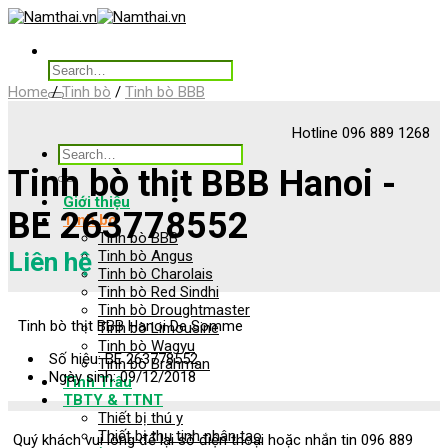
Skip
to
content
Search
for:
Home
/
Tinh bò
/
Tinh bò BBB
Hotline 096 889 1268
Search
for:
Tinh bò thịt BBB Hanoi -
Giới thiệu
BE 263778552
Tinh bò
Tinh bò BBB
Tinh bò Angus
Liên hệ
Tinh bò Charolais
Tinh bò Red Sindhi
Tinh bò Droughtmaster
Tinh bò thịt BBB Hanoi De Somme
Tinh bò Limousine
Tinh bò Wagyu
Số hiệu: BE 263778552
Tinh bò Brahman
Ngày sinh: 09/12/2018
Tinh Trâu
TBTY & TTNT
Thiết bị thú y
Thiết bị thụ tinh nhân tạo
Quý khách vui lòng để lại số điện thoại hoặc nhắn tin 096 889