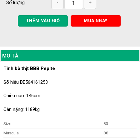
Tinh bò thịt BBB Pepite - BE564161253 
Số lượng:
THÊM VÀO GIỎ
MUA NGAY
MÔ TẢ
Tinh bò thịt BBB Pepite
Số hiệu BE564161253
Chiều cao: 146cm
Cân nặng: 1189kg
Size
83
Muscula
88