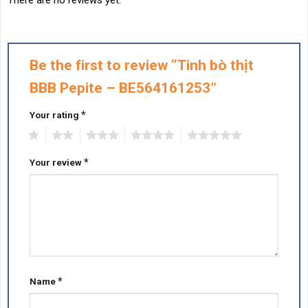
There are no reviews yet.
Be the first to review “Tinh bò thịt
BBB Pepite – BE564161253”
*
Your rating
1
2
3
4
5
*
Your review
*
Name