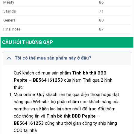
Meaty
86
Stands
71
General
80
Final note
87
CÂU HỎI THƯỜNG GẶP
Tôi có thể mua sản phẩm này ở đâu?
Quý khách có mua sản phẩm
Tinh bò thịt BBB
Pepite – BE564161253
của Nam Thái qua 2 hình
thức:
Mua online: Quý khách liên hệ qua điện thoại hoặc đặt
hàng qua Website, bộ phận chăm sóc khách hàng của
namthai.vn sẽ liên lạc lại sớm nhất để trao đổi thêm
các thông tin về
Tinh bò thịt BBB Pepite –
BE564161253
cũng như thời gian công ty ship hàng
COD tại nhà